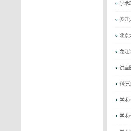
学术
芗江
北京
龙江
讲座
科研进
学术
学术