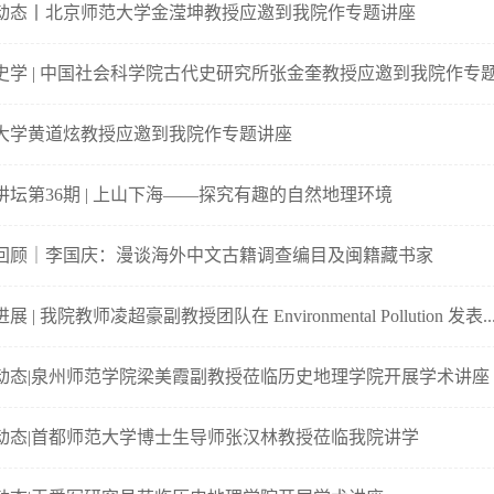
动态丨北京师范大学金滢坤教授应邀到我院作专题讲座
史学 | 中国社会科学院古代史研究所张金奎教授应邀到我院作专
大学黄道炫教授应邀到我院作专题讲座
讲坛第36期 | 上山下海——探究有趣的自然地理环境
回顾｜李国庆：漫谈海外中文古籍调查编目及闽籍藏书家
展 | 我院教师凌超豪副教授团队在 Environmental Pollution 发表..
动态|泉州师范学院梁美霞副教授莅临历史地理学院开展学术讲座
动态|首都师范大学博士生导师张汉林教授莅临我院讲学