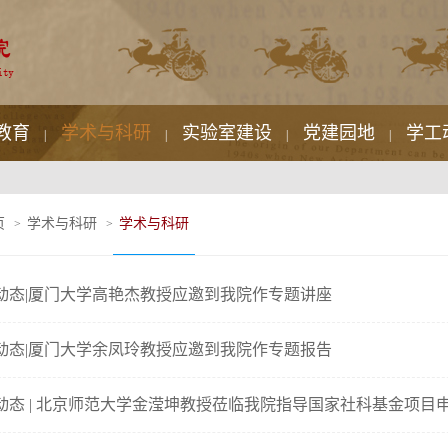
教育
学术与科研
实验室建设
党建园地
学工
|
|
|
|
页
学术与科研
学术与科研
>
>
动态|厦门大学高艳杰教授应邀到我院作专题讲座
动态|厦门大学余凤玲教授应邀到我院作专题报告
动态 | 北京师范大学金滢坤教授莅临我院指导国家社科基金项目