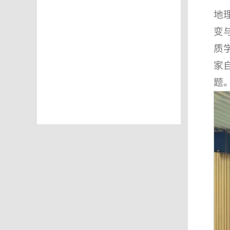
地
变
质
家
题