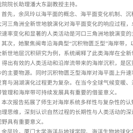
我院院长助理潘大东副教授主持。
首先，余凤玲以海平面的概念、海平面变化机制、沉
大河三角洲全新世地貌演化对海平面变化的响应过程，
积速率变化和显著的人类活动是河口三角洲地貌演变的
其次，她聚焦闽粤沿海典型“沉积物匮乏型”海岸带
全新世地层沉积研究为例，系统阐释了此类海岸在全新
。得出有效的人类活动和沿岸流带来的海岸沉积，是区
沙的主要物源。同时沉积物匮乏型海岸对海平面上升速
发育与潟湖演化过程更为复杂。在当今全球气候变暖、
带管理和海岸带可持续发展具有重要的借鉴意义。
本次报告拓展了师生对海岸系统多样性与复杂性的认
地理思维，深刻认识自然过程的长期性与人类活动的深
视野具有重要意义。
余凤玲，厦门大学海洋与地球学院、海洋生物地球化