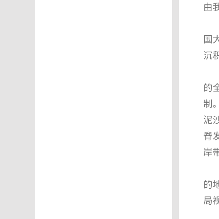
由
国
沉
的
制
泥
脊
岸
的
局