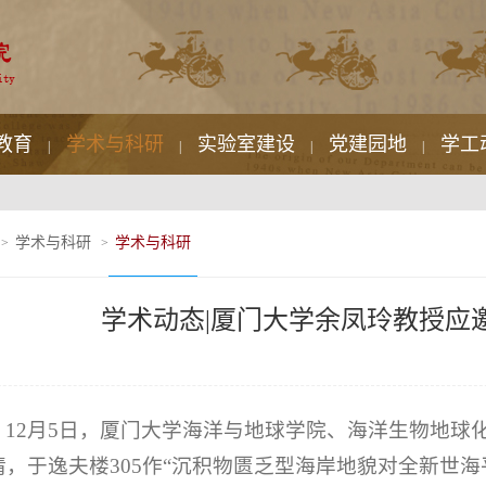
教育
学术与科研
实验室建设
党建园地
学工
|
|
|
|
学术与科研
学术与科研
>
>
学术动态|厦门大学余凤玲教授应
12月5日，厦门大学海洋与地球学院、海洋生物地球
请，于逸夫楼305作“沉积物匮乏型海岸地貌对全新世海