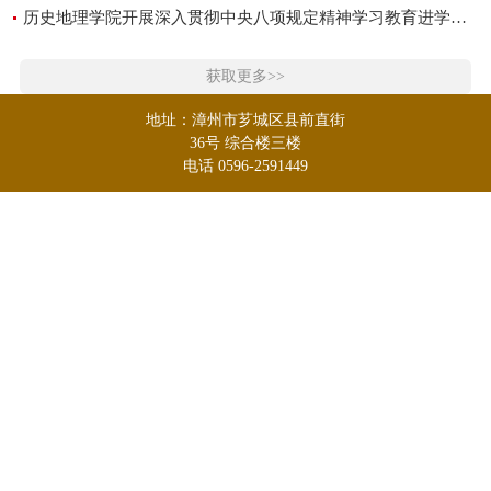
历史地理学院开展深入贯彻中央八项规定精神学习教育进学生社区活动
获取更多>>
地址：漳州市芗城区县前直街
36号 综合楼三楼
电话 0596-2591449