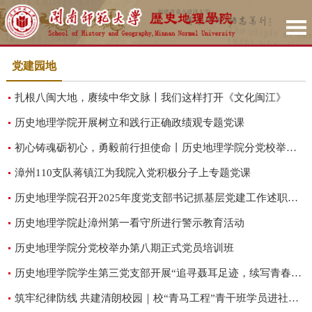
党建园地
扎根八闽大地，赓续中华文脉〡我们这样打开《文化闽江》
历史地理学院开展树立和践行正确政绩观专题党课
初心铸魂砺初心，勇毅前行担使命丨历史地理学院分党校举办第十七期入党积极分子培训班
漳州110支队蒋镇江为我院入党积极分子上专题党课
历史地理学院召开2025年度党支部书记抓基层党建工作述职评议考核会议
历史地理学院赴漳州第一看守所进行警示教育活动
历史地理学院分党校举办第八期正式党员培训班
历史地理学院学生第三党支部开展“追寻聂耳足迹，续写青春华章”主题党日活动
筑牢纪律防线 共建清朗校园｜校“青马工程”青干班学员进社区宣讲中央八项规定精神