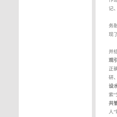
记
务
现
并
观
正
研
设
索
共
人