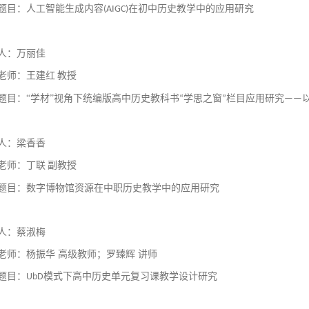
题目：人工智能生成
内容
在
初中历史教学中的应用研究
(AIGC)
人：万丽佳
老师：王建红
教授
题目
：
“学材”视角下
统编版高中历史教科书
学思之窗
栏目应用研究
“
”
——
人：梁香香
老师：丁联
副教授
题目：数字博物馆资源在中职历史教学中的应用研究
人：蔡淑梅
老师：杨振华
高级教师；
罗臻辉
讲师
题目：
模式下高中历史单元复习课教学设计研究
UbD