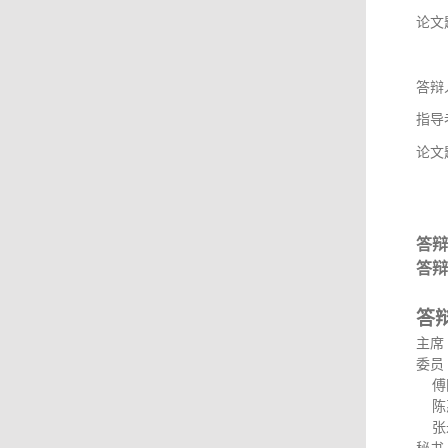
论文
答辩
指导
论文
答辩
答辩
答
主席
委员
傅
陈
张