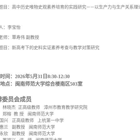
题目：高中历史唯物史观素养培育的实践研究
以生产力与生产关系理
——
人：李宝怡
老师：覃寿伟
副教授
题目：新高考下的史料实证素养考查与教学对策研究
时间：
2026
年
5
月
31
日
8:30-12:30
地点：闽南师范大学综合楼
南
区
503
室
辩委员会成员
林晓杰
正高级教师
漳州市教育教学研究院
郑
榕
教
授
闽南师范大学
国兴
正高级教师
上杭第一中学
惠兰
副教授
闽南师范大学
永钦
副教授
闽南师范大学