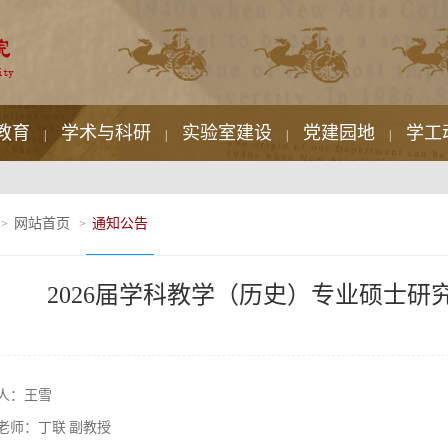
教育
学术与科研
实验室建设
党建园地
学工
|
|
|
|
网站首页
通知公告
>
>
2026届学科教学（历史）专业硕士
人：王雪
老师：丁联
副教授