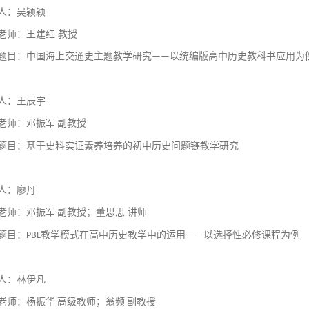
人：吴颖颖
老师：王建红
教授
题目：中国海上交通史主题教学研究
以统编版高中历史教科书应用为
——
人：王辰宇
老师：邓振军
副教授
题目：基于史料实证素养培养的初中历史问题链教学研究
人：廖丹
老师：邓振军
副教授
；董思思
讲师
题目：
教学模式在高中历史教学中的运用
以选择性必修课程为例
PBL
——
人：林伊凡
老师：杨振华
高级教师
；翁频
副教授