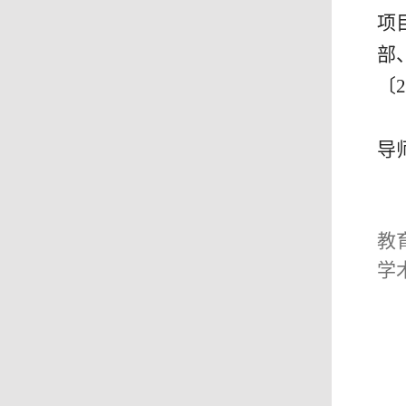
项
部
〔
2
导
教
学