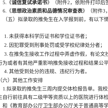
5.
《
诚信复试承诺书
》（
附件
2
，
依附件打印后
6.
《
思想政治素质和品德情况审查表
》（
附件
3
（
五
）拟录取的推免生在入学报到前，有以下
：
1.
未获得本科学历证书和学位证书者；
2.
因犯罪受到刑事处罚或受学校纪律处分者；
3.
在推免生接收工作过程中弄虚作假，有论文
行为或者有其他严重影响推免接收过程和结果公
4.
其他受到处分的违规、违纪行为者。
（
六
）
其他工作安排
1.
拟录取的推免生三周内提交体检报告单。我校
生自行前往具有二级甲等资质以上的医院进行体
》和《教育部办公厅卫生部办公厅关于普通高等