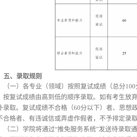
五、
录取规则
（
一
）
各专业（领域）按照
复试成绩（总分
100
，按复试成绩由高到低的顺序录取。如有考生放
补录取。复试成绩不合格（
60
分以下）者
、思想
不合格者、有违诚信或弄虚作假者，不予排定录
（
二
）
学院将通过
“推免服务系统”发送待录取