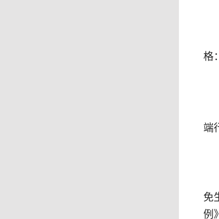
格
端
免
例