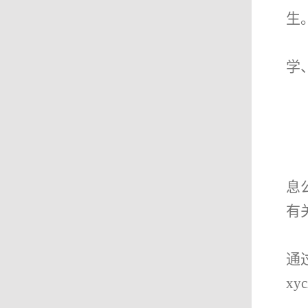
生
学
息
有
通
xyc