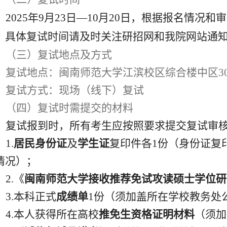
202
5
年
9
月
2
3
日
—10
月
20
日，根据报名情况和审
，
具体
复试时间请及时关注研招网和我院网站通
（三）
复试地点及方式
复试地点
：
闽南师范大学江滨校区
综合楼中区
3
复试方式：现场（线下）复试
（四）
复试时需提交的材料
复试报到时，所有考生应按照要求提交复试审
1.
居民身份证
及
学生证
复印件各
1
份（身份证复
情况）；
2.
《
闽南师范大学接收推荐免试攻读硕士学位研
3.
本科正式
成绩单
1
份（须加盖所在学校教务处
4.
本人获得所在高校
推免生资格证明材料
（须加