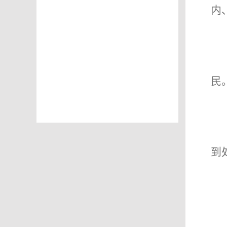
内
民
到