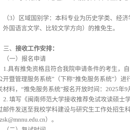
。
（
3
）
区域国别学：本科专业为历史学类、经济
、外国语言文学、比较文学方向
）
的推免生。
三、
接收工作安排：
（一）
报名申请
1.
具有推
免资格且符合我院申请条件的考生，自
公开暨管理服务系统”（下称“推免服务系统”）
关材料，“推免服务系统”报名开放时间：
202
5
年
9
2.
填写《闽南师范大学接收推荐免试攻读硕士
过邮件发送至我校学科建设与研究生工作处招生
zsk@mnnu.edu.cn
）。
（二）
复试时间