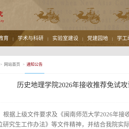
教育
学术与科研
实验室建设
党建园地
学工
|
|
|
|
网站首页
通知公告
>
>
历史地理学院2026年接收推荐免试
根据上级文件要求及《
闽南师范
大学
2026
年
接
位研究生工作办法
》等文件精神，并结合我院实