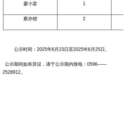
廖小棠
1
蔡亦锴
2
公示
时间：
2025
年
6
月
23
日
至
2025
年
6
月
25
日。
公示期间
如有异议，请于公示期内致电：
0596
——
2528912
。