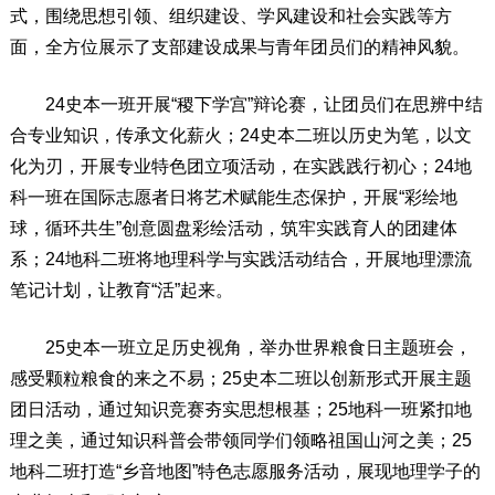
式，围绕思想引领、组织建设、学风建设和社会实践等方
面，全方位展示了支部建设成果与青年团员们的精神风貌。
24史本一班开展“稷下学宫”辩论赛，让团员们在思辨中结
合专业知识，传承文化薪火；24史本二班以历史为笔，以文
化为刃，开展专业特色团立项活动，在实践践行初心；24地
科一班在国际志愿者日将艺术赋能生态保护，开展“彩绘地
球，循环共生”创意圆盘彩绘活动，筑牢实践育人的团建体
系；24地科二班将地理科学与实践活动结合，开展地理漂流
笔记计划，让教育“活”起来。
25史本一班立足历史视角，举办世界粮食日主题班会，
感受颗粒粮食的来之不易；25史本二班以创新形式开展主题
团日活动，通过知识竞赛夯实思想根基；25地科一班紧扣地
理之美，通过知识科普会带领同学们领略祖国山河之美；25
地科二班打造“乡音地图”特色志愿服务活动，展现地理学子的