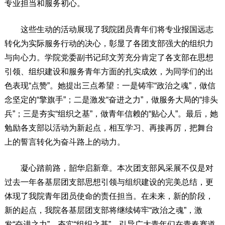
专业担当和服务初心。
这些生动的活动展现了我院团员青年们将专业报国远志
转化为实际服务行动的决心，彰显了各团支部强大的组织力
与向心力。学院党委副书记邱文芳充分肯定了各支部在思想
引领、组织建设和服务青年方面的扎实成效，为同学们的出
色表现“点赞”。她提出三点希望：一是铸牢“政治之魂”，做信
念坚定的“擎旗手”；二是激发“奋进之力”，做服务大局的“排头
兵”；三是夯实“组织之基”，做青年信赖的“贴心人”。最后，她
勉励各支部以活动为新起点，相互学习、再接再厉，把舞台
上的誓言转化为奋斗路上的动力。
凝心踏前路，韶华启新章。本次团支部风采展不仅是对
过去一年各基层团支部思想引领与组织建设的完美总结，更
体现了我院青年团员使命的责任担当。在未来，新的阶段，
新的起点，我院各基层团支部将继续铸牢“政治之魂”，激
发“奋进之力”，夯实“组织之基”，引导广大青年们在青春赛道