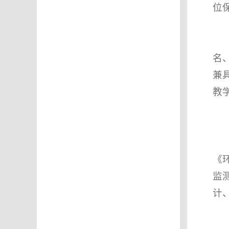
位
名
兼
教
《
监
计