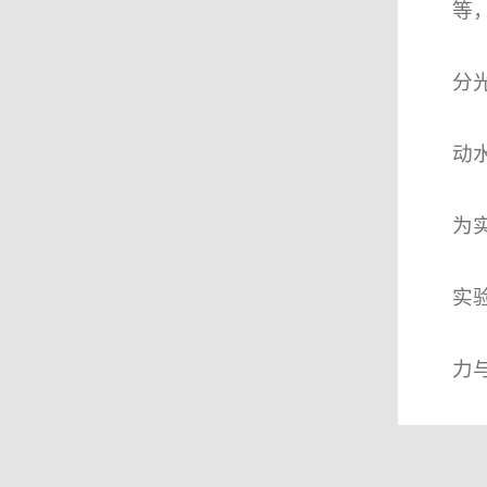
等
分
动
为
实
力