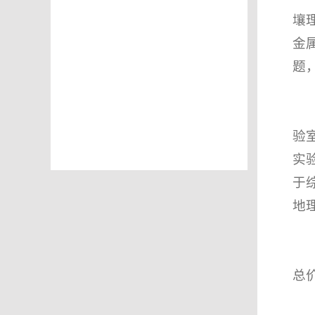
壤
金
题
验
实
于
地
总