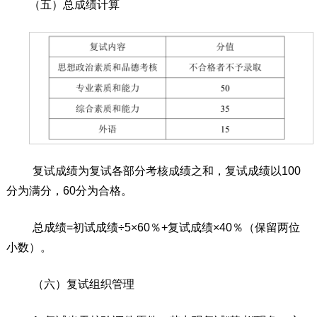
（
五
）
总成绩
计算
复试成绩为复试各部分考核成绩之和，复试成绩以
100
分为满分，
60
分为合格。
总成绩
=
初试成绩
÷5×60
％
+
复试成绩
×40
％
（保留两位
小数）
。
（
六
）
复试组织管理