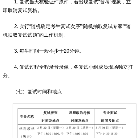
1.
复试
当天核验证件原件，若出现复试
“替考”现象，立
即取消
复试
资格。
2.
实行
“随机确定考生复试次序”“
随机抽取复试专家”“
随
机抽取复试试题”的工作机制。
3.
每生时间一般不少于
20
分钟。
4.
复试过程
全程
录音录像，各复试小组成员现场独立打
分。
（
七
）
复试时间和地点