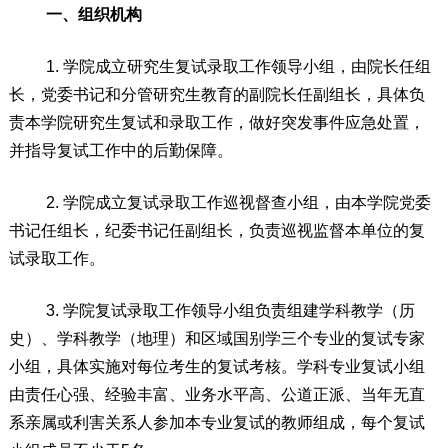
一、组织机构
1
.
学院成立研究生复试录取工作领导小组，由院长任组
长，党委书记和分管研究生教育的副院长任副组长，具体负
责本
学院
研究生复试和录取工作
，
做好
突发
事件
应急处
置
，
并
指导复试工作中的后勤保障。
2.
学院成立复试录取工作巡视督查小组，由本
学院
党委
书记任组长，纪委书记任副组长，负责巡视监督本单位的复
试录取工作。
3.
学院复试录取工作领导小组负责组建学科
教学
（
历
史
）
、
学科
教学
（
地理
）
和区域国别学三个专业的
复试专家
小组，具体实施对每位考生的复试考核。
学科专业
复试小组
由责任心强、经验丰富、业务
水平高、公道正派、当年无直
系亲属或利害关系人参加本专业复试的教师组成，每个复试