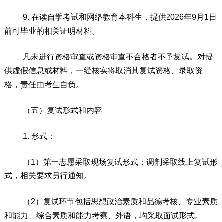
9.
在读自学考试和网络教育本科生，提供
202
6
年
9
月
1
日
前可毕业的相关证明材料。
凡未进行资格审查或资格审查不合格者不予复试。对提
供虚假信息或材料，一经核实将取消其复试资格、录取资
格，责任由考生自负。
（五）
复试形式和内容
1.
形式：
（
1
）
第一志愿
采取
现场复试
形式；调剂采取线上复试形
式，相关要求另行通知
。
（
2
）
复试
环节
包括思想政治素质和品德考核、专业素质
和能力、综合素质和能力考察、外语，均采取面试形式。