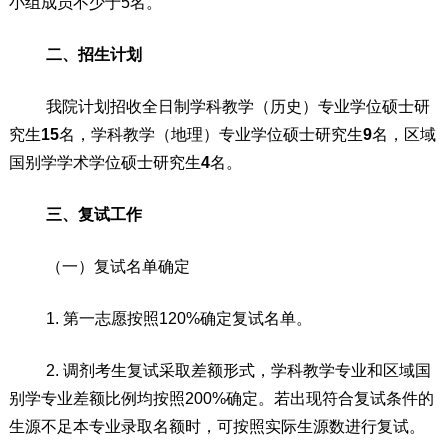
小组成员不
少于
5
名
。
二、招生计划
我院计划招收全日制学科教学（历史）专业学位硕士研
究生
15
名，学科教学（地理）专业学位硕士研究
生
9
名
，
区域
国别学学术学位硕士研究生
4
名
。
三、复试工作
（一）复试名单确定
1.
第一志愿
按照
120%
确定复试名单。
2.
调剂
考生复试采
取差额形式，学科教学专业
和区域国
别学专业
差额比例
均
按照
200
%
确定
。
若出现符合复试条件的
生源不足本专业录取名额时，可按照
实际生源数
进行复试。