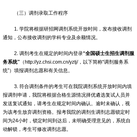
（三）
调剂录取工作
程序
1.
学
院将根据研招网调剂系统开放时间，
发布接收调剂
通知，公布接收调剂的学科专业及余额情况。
2.
调剂考生在规定的
时间内登录
“全国硕士生招生调剂服
务系统”
（
http://yz.chsi.com.cn/yztj/
，以下简
称
“调剂服务系
统”）填报调剂志愿和有关信息。
3.
符合
调剂条件的考生可在我院调剂系统开放时间内填
报调剂申请，我院将根据合格生源情况择优遴选复试人员并
发送复试通知，请考生在规定时间内确认。
逾时
未确认，视
为该考生放弃调剂资格。报考我
院
的调剂生调剂志愿锁定时
间为
24
小时，锁
定时间到达后，未明确受理意见
的
，系统自
动解锁，考生可
修改
调剂志愿。