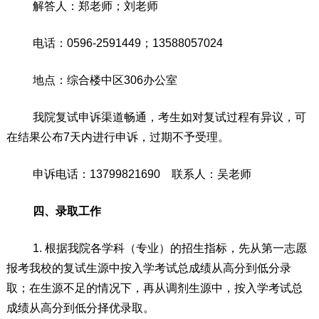
解答人：
郑老师
；
刘
老师
电话：
0596-25
91449
；
13588057024
地点：综合楼中区
306
办公室
我院复试申诉渠道畅通，考生如对复试过程有异议，可
在结果公布
7
天内进行申诉，过期不予受理。
申诉电话：
13799821690
联系人：
吴老师
四、录取工作
1
. 根据
我院各学科（专业）的招生指标，先从第一志愿
报考我校的复试生源中按入学考试总成绩从高分到低分录
取；在生源不足的情况下，再从调剂生源中，按入学考试总
成绩从高分到低分择优录取。