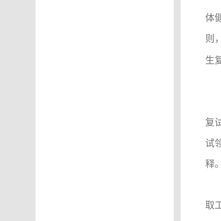
体
则
生
复
试
释
取