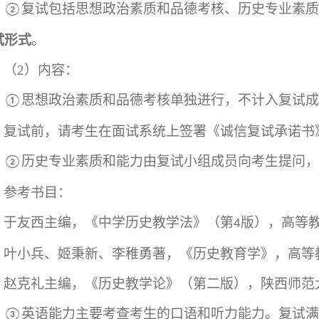
复试包括思想政治素质和品德考核、历史专业素质
②
试形式
。
（
2
）内容：
思想政治素质和品德考核单独进行，不计入复试成
①
复试前，请考生在面试系统上签署《诚信复试承诺书
历史专业素质和能力由复试小组成员向考生提问，
②
参考书目：
于友西
主编，《
中学历史教学法
》（
第
版
），
高等
4
叶小兵、姬秉新、李稚勇著
，
《历史教育学》，高等
赵克礼主编，《历史教学论》（第二版），陕西师范
英语能力主要考查考生的口语和听力能力。复试满
③