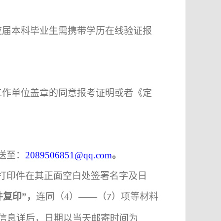
应届本科毕业生需携带学历在线验证报
工作单位盖章的同意报考证明或者《定
送至：
2089506851@qq.com
。
打印件在其正面空白处签署名字及日
件复印”，
连同（
4
）——（
）项等材料
7
信息详后，日期以当天邮寄时间为