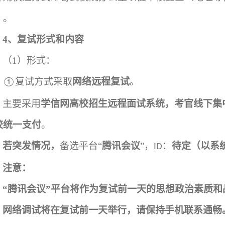
）。
4
、复试形式和内容
（1）
形式：
复试方式采取
网络远程复试
。
①
主要采用
学信网高校招生远程面试系统，考官线下集
校统一支付
。
若突发情况，
备选平台
“
腾讯会议
”，
：
待定
（
以系
ID
注意：
“腾讯会议”平台将作为复试前一天的
思想政治素质和
网络调试将在复试前一天举行，请保持手机联系通畅