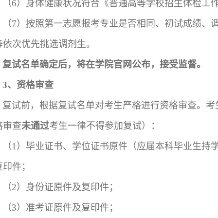
（
6
）身体健康状况符合《普通高等学校招生体检工
（
7
）按照第一志愿报考专业是否相同、初试成绩、
等依次优先挑选调剂生。
复试名单确定后，将在学院官网公布，接受监督。
3
、资格审查
复试前，根据复试名单对考生严格进行资格审查。考
格审查
未通过
考生一律不得参加复试）：
（
1
）
毕业证书、学位证书原件（应届本科毕业生持
复印件；
（
2
）
身份证原件及复印件；
（
3
）
准考证原件及复印件；