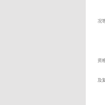
况
资
及