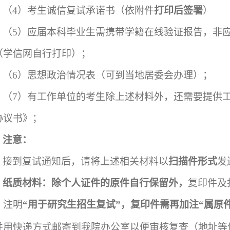
（
4
）
考生诚信
复试
承诺书（依附件
打印后签署
）
（
5
）
应届本科毕业生需携带学籍在线验证报告，非
（学信网自行打印）；
（
6
）思想政治情况表
（可到当地居委会办理）；
（
7
）
有工作单位的考生除上述材料外，还需要提供
协议书》；
注意：
接到复试通知后，请将上述相关材料以
扫描件形式
发
纸质材料：除个人证件的原件自行保留外，
复印件及
，注明
“用于研究生招生复试”，复印件需再加注“属原
并用快递方式邮寄到我院办公室以便审核复查（地址等