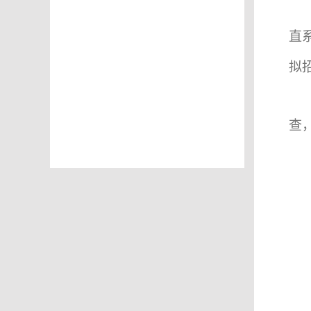
直
拟
查