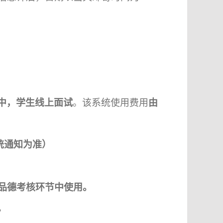
中，学生线上面试
。该系统使用费用
由
统通知为准
）
品德考核
环节中使用。
。