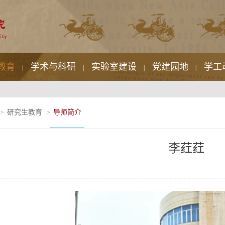
教育
学术与科研
实验室建设
党建园地
学工
|
|
|
|
研究生教育
导师简介
>
>
李荭荭