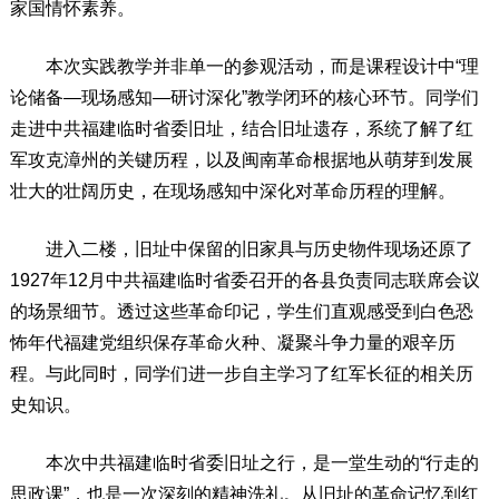
家国情怀素养。
本次实践教学并非单一的参观活动，而是课程设计中“理
论储备—现场感知—研讨深化”教学闭环的核心环节。同学们
走进中共福建临时省委旧址，结合旧址遗存，系统了解了红
军攻克漳州的关键历程，以及闽南革命根据地从萌芽到发展
壮大的壮阔历史，在现场感知中深化对革命历程的理解。
进入二楼，旧址中保留的旧家具与历史物件现场还原了
1927年12月中共福建临时省委召开的各县负责同志联席会议
的场景细节。透过这些革命印记，学生们直观感受到白色恐
怖年代福建党组织保存革命火种、凝聚斗争力量的艰辛历
程。与此同时，同学们进一步自主学习了红军长征的相关历
史知识。
本次中共福建临时省委旧址之行，是一堂生动的“行走的
思政课”，也是一次深刻的精神洗礼。从旧址的革命记忆到红