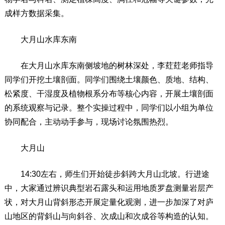
成样方数据采集。
大月山水库东南
在大月山水库东南侧坡地的树林深处，李荭荭老师指导
同学们开挖土壤剖面。同学们围绕土壤颜色、质地、结构、
松紧度、干湿度及植物根系分布等核心内容，开展土壤剖面
的系统观察与记录。整个实操过程中，同学们以小组为单位
协同配合，主动动手参与，现场讨论氛围热烈。
大月山
14:30左右，师生们开始徒步斜跨大月山北坡。行进途
中，大家通过辨识典型岩石露头和运用地质罗盘测量岩层产
状，对大月山背斜形态开展定量化观测，进一步加深了对庐
山地区的背斜山与向斜谷、次成山和次成谷等构造的认知。